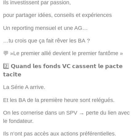
Ils investissent par passion,
pour partager idées, conseils et expériences
Un reporting mensuel et une AG…
…tu crois que ça fait rêver les BA ?
💬 »Le premier allié devient le premier fantôme »
2️⃣ 𝗤𝘂𝗮𝗻𝗱 𝗹𝗲𝘀 𝗳𝗼𝗻𝗱𝘀 𝗩𝗖 𝗰𝗮𝘀𝘀𝗲𝗻𝘁 𝗹𝗲 𝗽𝗮𝗰𝘁𝗲
𝘁𝗮𝗰𝗶𝘁𝗲
La Série A arrive.
Et les BA de la première heure sont relégués.
On les cornerise dans un SPV → perte du lien avec
le fondateur.
Ils n’ont pas accès aux actions préférentielles.