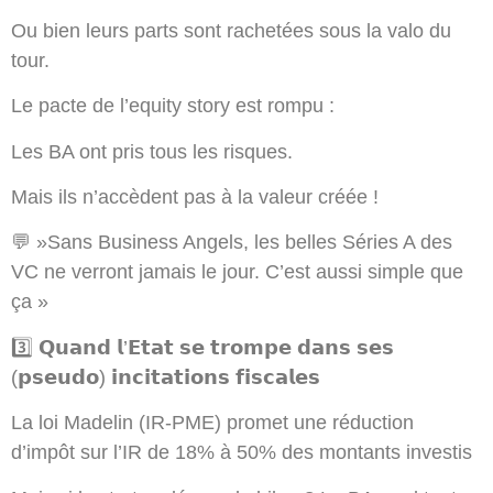
Ou bien leurs parts sont rachetées sous la valo du
tour.
Le pacte de l’equity story est rompu :
Les BA ont pris tous les risques.
Mais ils n’accèdent pas à la valeur créée !
💬 »Sans Business Angels, les belles Séries A des
VC ne verront jamais le jour. C’est aussi simple que
ça »
3️⃣ 𝗤𝘂𝗮𝗻𝗱 𝗹’𝗘𝘁𝗮𝘁 𝘀𝗲 𝘁𝗿𝗼𝗺𝗽𝗲 𝗱𝗮𝗻𝘀 𝘀𝗲𝘀
(𝗽𝘀𝗲𝘂𝗱𝗼) 𝗶𝗻𝗰𝗶𝘁𝗮𝘁𝗶𝗼𝗻𝘀 𝗳𝗶𝘀𝗰𝗮𝗹𝗲𝘀
La loi Madelin (IR-PME) promet une réduction
d’impôt sur l’IR de 18% à 50% des montants investis