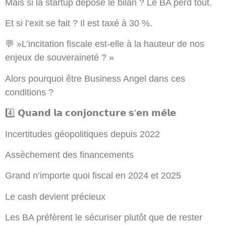
Mais si la startup dépose le bilan ? Le BA perd tout.
Et si l’exit se fait ? Il est taxé à 30 %.
💬 »L’incitation fiscale est-elle à la hauteur de nos
enjeux de souveraineté ? »
Alors pourquoi être Business Angel dans ces
conditions ?
4️⃣ 𝗤𝘂𝗮𝗻𝗱 𝗹𝗮 𝗰𝗼𝗻𝗷𝗼𝗻𝗰𝘁𝘂𝗿𝗲 𝘀’𝗲𝗻 𝗺𝗲̂𝗹𝗲
Incertitudes géopolitiques depuis 2022
Assèchement des financements
Grand n’importe quoi fiscal en 2024 et 2025
Le cash devient précieux
Les BA préfèrent le sécuriser plutôt que de rester