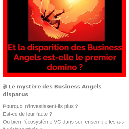
🎬 𝗟𝗲 𝗺𝘆𝘀𝘁𝗲̀𝗿𝗲 𝗱𝗲𝘀 𝗕𝘂𝘀𝗶𝗻𝗲𝘀𝘀 𝗔𝗻𝗴𝗲𝗹𝘀
𝗱𝗶𝘀𝗽𝗮𝗿𝘂𝘀
Pourquoi n’investissent-ils plus ?
Est-ce de leur faute ?
Ou bien l’écosystème VC dans son ensemble les a-t-