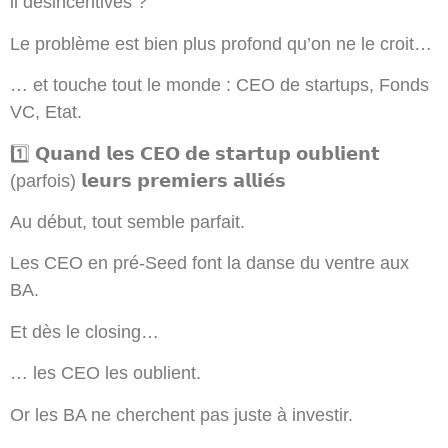
il désincentivés ?
Le problème est bien plus profond qu’on ne le croit…
… et touche tout le monde : CEO de startups, Fonds
VC, Etat.
1️⃣ 𝗤𝘂𝗮𝗻𝗱 𝗹𝗲𝘀 𝗖𝗘𝗢 𝗱𝗲 𝘀𝘁𝗮𝗿𝘁𝘂𝗽 𝗼𝘂𝗯𝗹𝗶𝗲𝗻𝘁
(parfois) 𝗹𝗲𝘂𝗿𝘀 𝗽𝗿𝗲𝗺𝗶𝗲𝗿𝘀 𝗮𝗹𝗹𝗶𝗲́𝘀
Au début, tout semble parfait.
Les CEO en pré-Seed font la danse du ventre aux
BA.
Et dès le closing…
… les CEO les oublient.
Or les BA ne cherchent pas juste à investir.