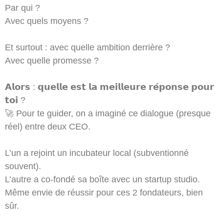
Par qui ?
Avec quels moyens ?
Et surtout : avec quelle ambition derrière ?
Avec quelle promesse ?
𝗔𝗹𝗼𝗿𝘀 : 𝗾𝘂𝗲𝗹𝗹𝗲 𝗲𝘀𝘁 𝗹𝗮 𝗺𝗲𝗶𝗹𝗹𝗲𝘂𝗿𝗲 𝗿𝗲́𝗽𝗼𝗻𝘀𝗲 𝗽𝗼𝘂𝗿
𝘁𝗼𝗶 ?
🚀 Pour te guider, on a imaginé ce dialogue (presque
réel) entre deux CEO.
L’un a rejoint un incubateur local (subventionné
souvent).
L’autre a co-fondé sa boîte avec un startup studio.
Même envie de réussir pour ces 2 fondateurs, bien
sûr.