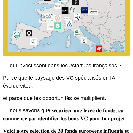
… qui investissent dans les #startups françaises ?
Parce que le paysage des VC spécialisés en IA
évolue vite…
et parce que les opportunités se multiplient…
… nous savons que 𝐬𝐞́𝐜𝐮𝐫𝐢𝐬𝐞𝐫 𝐮𝐧𝐞 𝐥𝐞𝐯𝐞́𝐞 𝐝𝐞 𝐟𝐨𝐧𝐝𝐬, 𝐜̧𝐚
𝐜𝐨𝐦𝐦𝐞𝐧𝐜𝐞 𝐩𝐚𝐫 𝐢𝐝𝐞𝐧𝐭𝐢𝐟𝐢𝐞𝐫 𝐥𝐞𝐬 𝐛𝐨𝐧𝐬 𝐕𝐂 𝐩𝐨𝐮𝐫 𝐭𝐨𝐧 𝐩𝐫𝐨𝐣𝐞𝐭.
𝐕𝐨𝐢𝐜𝐢 𝐧𝐨𝐭𝐫𝐞 𝐬𝐞́𝐥𝐞𝐜𝐭𝐢𝐨𝐧 𝐝𝐞 𝟑𝟎 𝐟𝐨𝐧𝐝𝐬 𝐞𝐮𝐫𝐨𝐩𝐞́𝐞𝐧𝐬 𝐢𝐧𝐟𝐥𝐮𝐞𝐧𝐭𝐬 𝐞𝐭