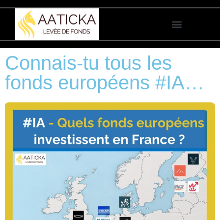
Nous accompagnons
vos levées de fonds
Connais-tu tous les
fonds européens #IA…