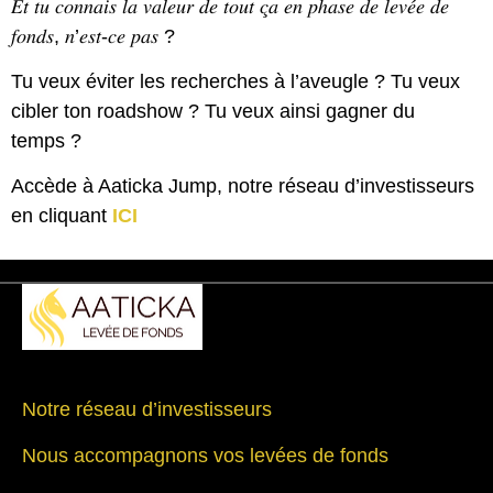
𝐸𝑡 𝑡𝑢 𝑐𝑜𝑛𝑛𝑎𝑖𝑠 𝑙𝑎 𝑣𝑎𝑙𝑒𝑢𝑟 𝑑𝑒 𝑡𝑜𝑢𝑡 𝑐̧𝑎 𝑒𝑛 𝑝ℎ𝑎𝑠𝑒 𝑑𝑒 𝑙𝑒𝑣𝑒́𝑒 𝑑𝑒
𝑓𝑜𝑛𝑑𝑠, 𝑛’𝑒𝑠𝑡-𝑐𝑒 𝑝𝑎𝑠 ?
Tu veux éviter les recherches à l’aveugle ? Tu veux
cibler ton roadshow ? Tu veux ainsi gagner du
temps ?
Accède à Aaticka Jump, notre réseau d’investisseurs
en cliquant
ICI
Notre réseau d’investisseurs
Nous accompagnons vos levées de fonds