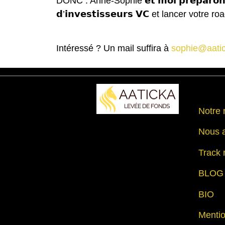
DONC : Anne-Sophie 𝗲𝘁 𝗺𝗼𝗶 𝗽𝗿𝗲́𝗽𝗮𝗿𝗼𝗻𝘀 𝗹𝗲 𝗹
𝗱’𝗶𝗻𝘃𝗲𝘀𝘁𝗶𝘀𝘀𝗲𝘂𝗿𝘀 𝗩𝗖 et lancer 
Intéressé ? Un mail suffira à
sophie@aati
Notre 
Nous 
Track 
BLOG
BIO
Mentio