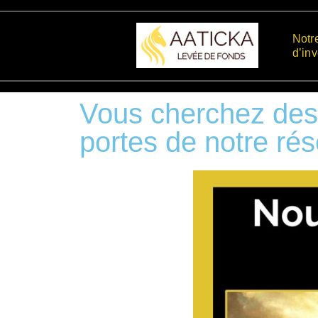
Notr
d’in
Vous cherchez des 
portes de notre ré