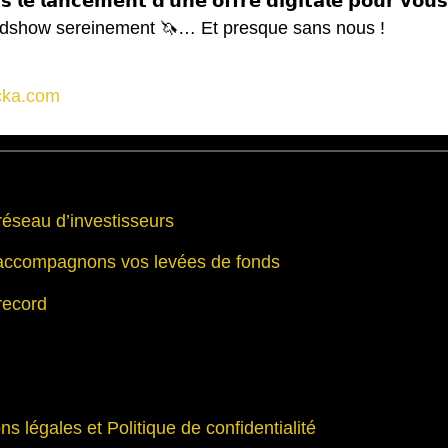
𝗻𝗰𝗲𝗺𝗲𝗻𝘁 𝗱’𝘂𝗻𝗲 𝗼𝗳𝗳𝗿𝗲 𝗱𝗶𝗴𝗶𝘁𝗮𝗹𝗲 𝗽𝗼𝘂𝗿 𝘃𝗼𝘂𝘀 𝗼𝗳𝗳
votre roadshow sereinement 🦄… Et presque sans nous !
cka.com
réseau d’investisseurs
accompagnons vos levées de fonds
record
ns légales et Politique de confidentialité