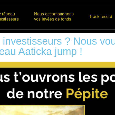
e réseau
Nous accompagnons
Track record
vestisseurs
vos levées de fonds
investisseurs ? Nous vou
seau Aaticka jump !