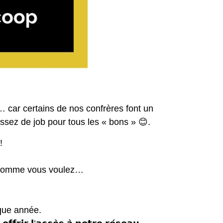
… car certains de nos confrères font un
 assez de job pour tous les « bons » 😊.
!
la comme vous voulez…
que année.